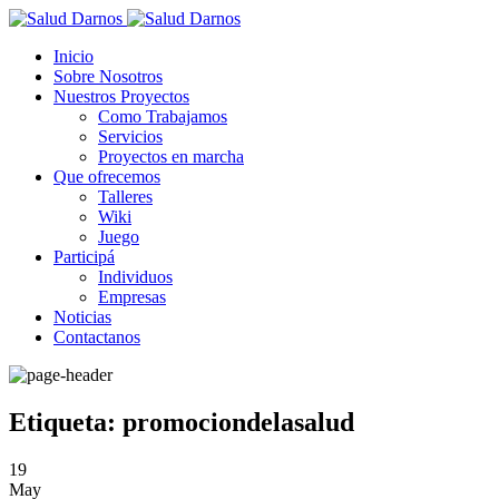
Inicio
Sobre Nosotros
Nuestros Proyectos
Como Trabajamos
Servicios
Proyectos en marcha
Que ofrecemos
Talleres
Wiki
Juego
Participá
Individuos
Empresas
Noticias
Contactanos
Etiqueta: promociondelasalud
19
May