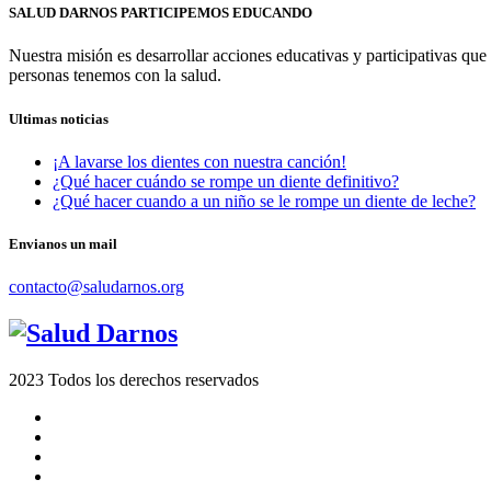
SALUD DARNOS PARTICIPEMOS EDUCANDO
Nuestra misión es desarrollar acciones educativas y participativas que
personas tenemos con la salud.
Ultimas noticias
¡A lavarse los dientes con nuestra canción!
¿Qué hacer cuándo se rompe un diente definitivo?
¿Qué hacer cuando a un niño se le rompe un diente de leche?
Envianos un mail
contacto@saludarnos.org
2023 Todos los derechos reservados