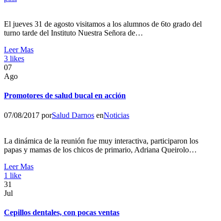
El jueves 31 de agosto visitamos a los alumnos de 6to grado del
turno tarde del Instituto Nuestra Señora de…
Leer Mas
3
likes
07
Ago
Promotores de salud bucal en acción
07/08/2017
por
Salud Darnos
en
Noticias
La dinámica de la reunión fue muy interactiva, participaron los
papas y mamas de los chicos de primario, Adriana Queirolo…
Leer Mas
1
like
31
Jul
Cepillos dentales, con pocas ventas