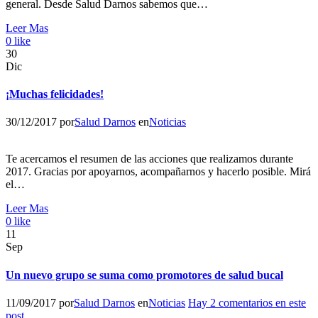
general. Desde Salud Darnos sabemos que…
Leer Mas
0
like
30
Dic
¡Muchas felicidades!
30/12/2017
por
Salud Darnos
en
Noticias
Te acercamos el resumen de las acciones que realizamos durante
2017. Gracias por apoyarnos, acompañarnos y hacerlo posible. Mirá
el…
Leer Mas
0
like
11
Sep
Un nuevo grupo se suma como promotores de salud bucal
11/09/2017
por
Salud Darnos
en
Noticias
Hay 2 comentarios en este
post